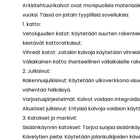
Arkkitehtuurikalvot
ovat monipuolisia materiaal
vuoksi. Tässä on joitain tyypillisiä sovelluksia:
1. katto:
Vetolujuuden katot: Käytetään suurten rakenteid
kestävät kattoratkaisut.
Vihreät katot: Joitakin kalvoja käytetään vihrei
Väliaikainen katto: ihanteellinen väliaikaisille rak
2. Julkisivut:
Rakennusjulkisivut: Käytetään ulkoverkkona visu
vähentää häikäisyä.
Varjostusjärjestelmät: Kalvot voidaan integroid
Akustiset julkisivut: Erityisiä kalvoja voidaan k
3. Katokset ja markivit:
Sisäänkäynnin katokset: Tarjoa suojaa sisäänkäy
Kävelytien peite: Käytetään jalankulkijoiden käv