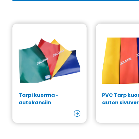
Tarpi kuorma -
PVC Tarp kuo
autokansiin
auton sivuve