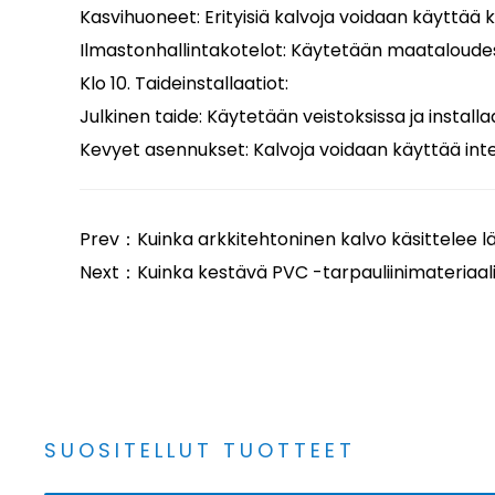
Kasvihuoneet: Erityisiä kalvoja voidaan käyttää
Ilmastonhallintakotelot: Käytetään maataloudess
Klo 10. Taideinstallaatiot:
Julkinen taide: Käytetään veistoksissa ja installaa
Kevyet asennukset: Kalvoja voidaan käyttää integ
Prev：Kuinka arkkitehtoninen kalvo käsittelee l
Next：Kuinka kestävä PVC -tarpauliinimateriaali on
SUOSITELLUT TUOTTEET