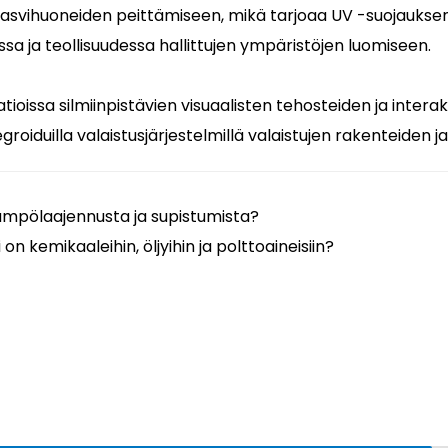
 kasvihuoneiden peittämiseen, mikä tarjoaa UV -suojaukse
a ja teollisuudessa hallittujen ympäristöjen luomiseen.
tioissa silmiinpistävien visuaalisten tehosteiden ja interakt
roiduilla valaistusjärjestelmillä valaistujen rakenteiden 
ämpölaajennusta ja supistumista?
 kemikaaleihin, öljyihin ja polttoaineisiin?