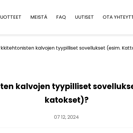
UOTTEET
MEISTÄ
FAQ
UUTISET
OTA YHTEYT
kkitehtonisten kalvojen tyypilliset sovellukset (esim. Katto
en kalvojen tyypilliset sovellukset
katokset)?
07 12, 2024