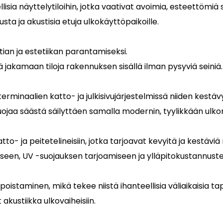
isia näyttelytiloihin, jotka vaativat avoimia, esteettömiä si
ta ja akustisia etuja ulkokäyttöpaikoille.
tian ja estetiikan parantamiseksi.
ää jakamaan tiloja rakennuksen sisällä ilman pysyviä seiniä.
rminaalien katto- ja julkisivujärjestelmissä niiden kestä
suojaa säästä säilyttäen samalla modernin, tyylikkään ulk
o- ja peitetelineisiin, jotka tarjoavat kevyitä ja kestäviä
iseen, UV -suojauksen tarjoamiseen ja ylläpitokustannus
istaminen, mikä tekee niistä ihanteellisia väliaikaisia ​​ta
akustiikka ulkovaiheisiin.