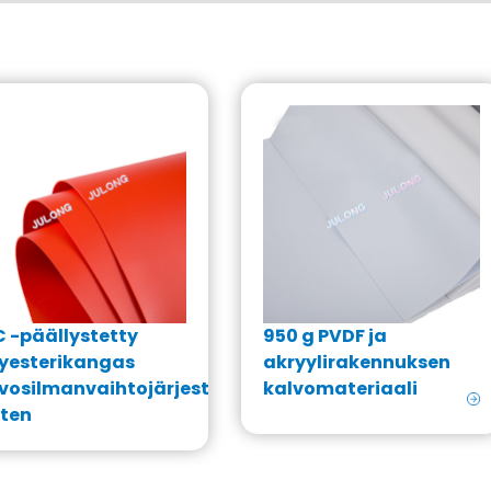
 -päällystetty
950 g PVDF ja
yesterikangas
akryylirakennuksen
vosilmanvaihtojärjestelmää
kalvomateriaali
ten