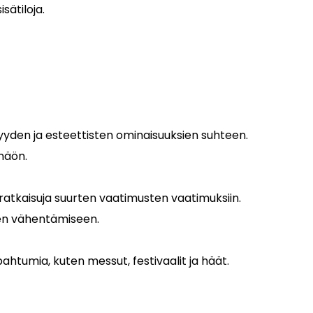
sätiloja.
vyyden ja esteettisten ominaisuuksien suhteen.
onäön.
 ratkaisuja suurten vaatimusten vaatimuksiin.
ten vähentämiseen.
pahtumia, kuten messut, festivaalit ja häät.