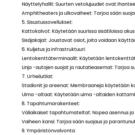
Näyttelyhallit: Suurten vetolujuudet ovat ihanteell
Amphitheaters ja ulkovaiheet: Tarjoa sään suojaus
5. Sisustussovellukset:
Kattokalvot: Käytetään suurissa sisätiloissa akus
Sisäjakajat: Joustavat osiot, joita voidaan käytt
6. Kuljetus ja infrastruktuuri:
Lentokenttäterminaalit: Käytetään lentokenttäte
Linja -autojen suojat ja rautatieasemat: Tarjoa 
7. Urheilutilat:
Stadionit ja areenat: Membraaneja käytetään katt
Uima -altaat: Käytetään uima -altaiden kattam
8. Tapahtumarakenteet:
Väliaikaiset tapahtumateltat: Nopea asennus ja po
Vaiheen kansi: Tarjoa sään suojaus ja parantunut 
9. Ympäristönvalvonta: