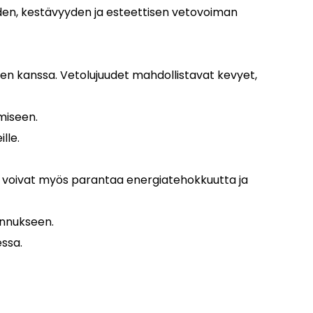
uden, kestävyyden ja esteettisen vetovoiman
jen kanssa. Vetolujuudet mahdollistavat kevyet,
miseen.
lle.
tka voivat myös parantaa energiatehokkuutta ja
ennukseen.
essa.