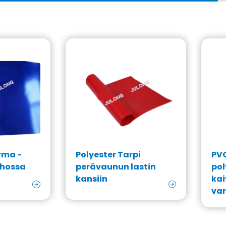
rma -
Polyester Tarpi
PVC
rhossa
perävaunun lastin
pol
kansiin
kai
var